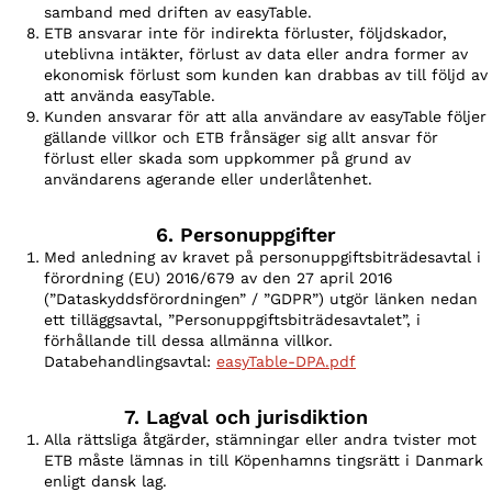
samband med driften av easyTable.
ETB ansvarar inte för indirekta förluster, följdskador,
uteblivna intäkter, förlust av data eller andra former av
ekonomisk förlust som kunden kan drabbas av till följd av
att använda easyTable.
Kunden ansvarar för att alla användare av easyTable följer
gällande villkor och ETB frånsäger sig allt ansvar för
förlust eller skada som uppkommer på grund av
användarens agerande eller underlåtenhet.
6. Personuppgifter
Med anledning av kravet på personuppgiftsbiträdesavtal i
förordning (EU) 2016/679 av den 27 april 2016
(”Dataskyddsförordningen” / ”GDPR”) utgör länken nedan
ett tilläggsavtal, ”Personuppgiftsbiträdesavtalet”, i
förhållande till dessa allmänna villkor.
Databehandlingsavtal:
easyTable-DPA.pdf
7. Lagval och jurisdiktion
Alla rättsliga åtgärder, stämningar eller andra tvister mot
ETB måste lämnas in till Köpenhamns tingsrätt i Danmark
enligt dansk lag.