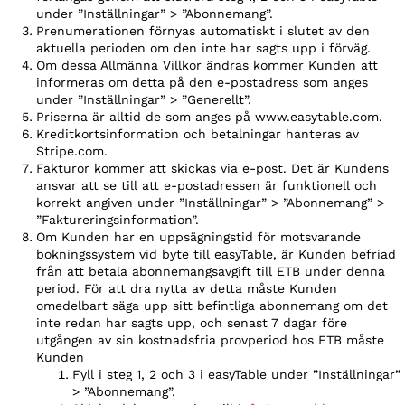
under ”Inställningar” > ”Abonnemang”.
Prenumerationen förnyas automatiskt i slutet av den
aktuella perioden om den inte har sagts upp i förväg.
Om dessa Allmänna Villkor ändras kommer Kunden att
informeras om detta på den e-postadress som anges
under ”Inställningar” > ”Generellt”.
Priserna är alltid de som anges på www.easytable.com.
Kreditkortsinformation och betalningar hanteras av
Stripe.com.
Fakturor kommer att skickas via e-post. Det är Kundens
ansvar att se till att e-postadressen är funktionell och
korrekt angiven under ”Inställningar” > ”Abonnemang” >
”Faktureringsinformation”.
Om Kunden har en uppsägningstid för motsvarande
bokningssystem vid byte till easyTable, är Kunden befriad
från att betala abonnemangsavgift till ETB under denna
period. För att dra nytta av detta måste Kunden
omedelbart säga upp sitt befintliga abonnemang om det
inte redan har sagts upp, och senast 7 dagar före
utgången av sin kostnadsfria provperiod hos ETB måste
Kunden
Fyll i steg 1, 2 och 3 i easyTable under ”Inställningar”
> ”Abonnemang”.