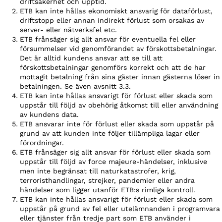
driftsäkerhet och upptid.
ETB kan inte hållas ekonomiskt ansvarig för dataförlust,
driftstopp eller annan indirekt förlust som orsakas av
server- eller nätverksfel etc.
ETB frånsäger sig allt ansvar för eventuella fel eller
försummelser vid genomförandet av förskottsbetalningar.
Det är alltid kundens ansvar att se till att
förskottsbetalningar genomförs korrekt och att de har
mottagit betalning från sina gäster innan gästerna löser in
betalningen. Se även avsnitt 3.3.
ETB kan inte hållas ansvarigt för förlust eller skada som
uppstår till följd av obehörig åtkomst till eller användning
av kundens data.
ETB ansvarar inte för förlust eller skada som uppstår på
grund av att kunden inte följer tillämpliga lagar eller
förordningar.
ETB frånsäger sig allt ansvar för förlust eller skada som
uppstår till följd av force majeure-händelser, inklusive
men inte begränsat till naturkatastrofer, krig,
terroristhandlingar, strejker, pandemier eller andra
händelser som ligger utanför ETB:s rimliga kontroll.
ETB kan inte hållas ansvarigt för förlust eller skada som
uppstår på grund av fel eller utelämnanden i programvara
eller tjänster från tredje part som ETB använder i