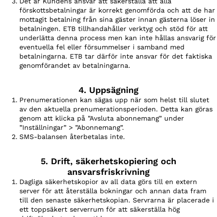
Det är Kundens ansvar att säkerställa att alla
förskottsbetalningar är korrekt genomförda och att de har
mottagit betalning från sina gäster innan gästerna löser in
betalningen. ETB tillhandahåller verktyg och stöd för att
underlätta denna process men kan inte hållas ansvarig för
eventuella fel eller försummelser i samband med
betalningarna. ETB tar därför inte ansvar för det faktiska
genomförandet av betalningarna.
4. Uppsägning
Prenumerationen kan sägas upp när som helst till slutet
av den aktuella prenumerationsperioden. Detta kan göras
genom att klicka på ”Avsluta abonnemang” under
”Inställningar” > ”Abonnemang”.
SMS-balansen återbetalas inte.
5. Drift, säkerhetskopiering och
ansvarsfriskrivning
Dagliga säkerhetskopior av all data görs till en extern
server för att återställa bokningar och annan data fram
till den senaste säkerhetskopian. Servrarna är placerade i
ett toppsäkert serverrum för att säkerställa hög