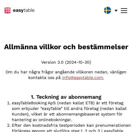
ALLMÄNNA VILLKOR OCH
BESTÄMMELSER
Allmänna villkor och bestämmelser
Version 3.0 (2024-10-30)
Om du har några frågor angående villkoren nedan, vänligen
kontakta oss på
info@easytable.com.
1. Teckning av abonnemang
easyTableBooking ApS (nedan kallat ETB) är ett företag
som erbjuder ”easyTable” till andra företag (nedan kallat
Kunden), vilket är ett abonnemangsbaserat system för
hantering av onlinebokningar.
Efter den kostnadsfria testperioden kan prenumerationen
förlängas genom att slutföra steg 1, 2 och 3 i easyTable