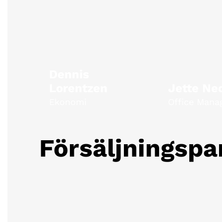
Dennis
Lorentzen
Jette Ne
Ekonomi
Office Mana
Försäljningspa