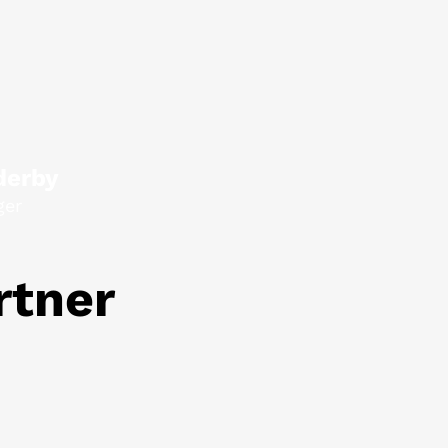
derby
ger
rtner