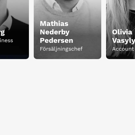
Mathias
rg
Nederby
Olivia
Pedersen
Vasyl
iness
Försäljningschef
Account