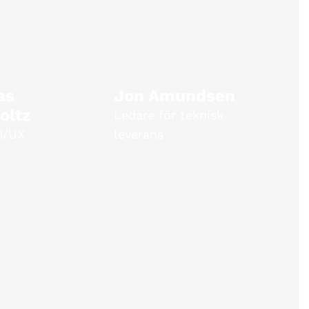
as
Jon Amundsen
oltz
Ledare för teknisk
I/UX
leverans