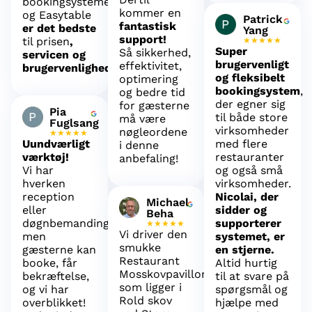
bookingsystemer,
kommer en
og Easytable
Patrick
fantastisk
er det bedste
Yang
support!
til prisen
,
★★★★★
Super
Så sikkerhed,
servicen og
brugervenligt
effektivitet,
brugervenligheden
.
og fleksibelt
optimering
bookingsystem
,
og bedre tid
der egner sig
for gæsterne
Pia
til både store
må være
Fuglsang
virksomheder
nøgleordene
★★★★★
Uundværligt
med flere
i denne
værktøj!
restauranter
anbefaling!
Vi har
og også små
hverken
virksomheder.
reception
Nicolai, der
Michael
eller
sidder og
Beha
døgnbemanding,
supporterer
★★★★★
Vi driver den
men
systemet, er
smukke
gæsterne kan
en stjerne.
Restaurant
booke, får
Altid hurtig
Mosskovpavillonen,
bekræftelse,
til at svare på
som ligger i
og vi har
spørgsmål og
Rold skov
overblikket!
hjælpe med