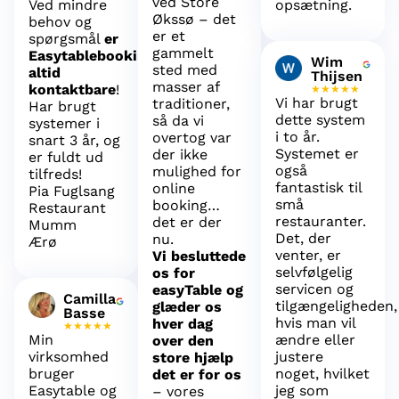
ved Store
Ved mindre
opsætning.
Økssø – det
behov og
er et
spørgsmål
er
gammelt
Easytablebooking’s
Wim
sted med
altid
Thijsen
masser af
kontaktbare
!
★★★★★
Vi har brugt
traditioner,
Har brugt
dette system
så da vi
systemer i
i to år.
overtog var
snart 3 år, og
Systemet er
der ikke
er fuldt ud
også
mulighed for
tilfreds!
fantastisk til
online
Pia Fuglsang
små
booking…
Restaurant
restauranter.
det er der
Mumm
Det, der
nu.
Ærø
venter, er
Vi besluttede
selvfølgelig
os for
servicen og
easyTable og
Camilla
tilgængeligheden,
glæder os
Basse
hvis man vil
hver dag
★★★★★
Min
ændre eller
over den
virksomhed
justere
store hjælp
bruger
noget, hvilket
det er for os
Easytable og
jeg som
– vores