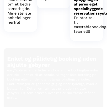
om et bedre
af jeres eget
samarbejde.
specialbyggede
Mine største
reservationssyst
anbefalinger
En stor tak
herfra!
til
easytablebooking
teamet!!!
Enkel og pålidelig booking uden
skjulte gebyrer
easyTable er anderledes end de andre bookingtjenester
derude – det er til at betale. Vi tager ikke betaling pr.
booking eller binder dig til lange bindingsperioder.
Faktureringen er gennemsigtig og viser tydeligt, hvad du
betaler for. Det er en fair fast pris uden skjulte
gebyrer. Og som prikken over i’et er din første måned
gratis.