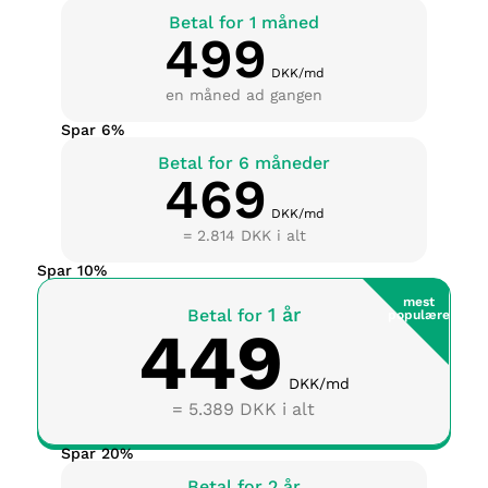
Betal for 1 måned
499
DKK/md
en måned ad gangen
Spar 6%
Betal for 6 måneder
469
DKK/md
= 2.814 DKK i alt
Spar 10%
mest
1 år
Betal for
populære
449
DKK/md
= 5.389 DKK i alt
Spar 20%
Betal for 2 år