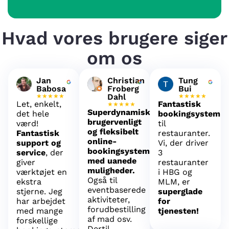
Hvad vores brugere siger
om os
Jan
Christian
Tung
Babosa
Froberg
Bui
Dahl
★★★★★
★★★★★
Let, enkelt,
Fantastisk
★★★★★
Superdynamisk,
det hele
bookingsystem
brugervenligt
værd!
til
og fleksibelt
Fantastisk
restauranter.
online-
support og
Vi, der driver
bookingsystem
service
, der
3
med uanede
giver
restauranter
muligheder.
værktøjet en
i HBG og
Også til
ekstra
MLM, er
eventbaserede
stjerne. Jeg
superglade
aktiviteter,
har arbejdet
for
forudbestilling
med mange
tjenesten!
af mad osv.
forskellige
Dertil