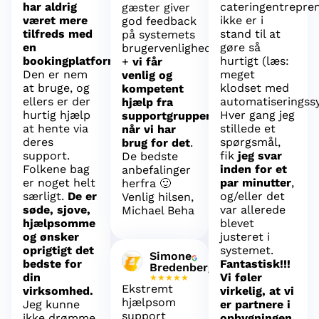
har aldrig
cateringentrepre
gæster giver
været mere
ikke er i
god feedback
tilfreds med
stand til at
på systemets
en
gøre så
brugervenlighed
bookingplatform
.
hurtigt (læs:
+
vi får
Den er nem
meget
venlig og
at bruge, og
klodset med
kompetent
ellers er der
automatiseringss
hjælp fra
hurtig hjælp
Hver gang jeg
supportgruppen
at hente via
stillede et
når vi har
deres
spørgsmål,
brug for det
.
support.
fik
jeg svar
De bedste
Folkene bag
inden for et
anbefalinger
er noget helt
par minutter
,
herfra 🙂
særligt.
De er
og/eller det
Venlig hilsen,
søde, sjove,
var allerede
Michael Beha
hjælpsomme
blevet
og ønsker
justeret i
oprigtigt det
systemet.
Simone
bedste for
Fantastisk!!!
Bredenberg
din
Vi føler
★★★★★
Ekstremt
virksomhed.
virkelig, at vi
hjælpsom
Jeg kunne
er partnere i
support
ikke drømme
opbygningen