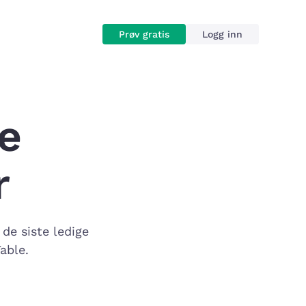
Prøv gratis
Logg inn
e
r
 de siste ledige
able.