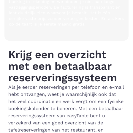
boeking in rekening en we binden je niet aan lange
vastleggingsperioden. De facturering is transparant en
laat duidelijk zien waarvoor je betaalt. Het is één
eerlijke vaste prijs zonder verborgen kosten. En als kers
op de taart is je eerste maand gratis.
Krijg een overzicht
met een betaalbaar
reserveringssysteem
Als je eerder reserveringen per telefoon en e-mail
hebt ontvangen, weet je waarschijnlijk ook dat
het veel coördinatie en werk vergt om een fysieke
boekingskalender te beheren. Met een betaalbaar
reserveringssysteem van easyTable bent u
verzekerd van een goed overzicht van de
tafelreserveringen van het restaurant, en