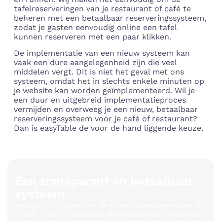
tafelreserveringen van je restaurant of café te
beheren met een betaalbaar reserveringssysteem,
zodat je gasten eenvoudig online een tafel
kunnen reserveren met een paar klikken.
De implementatie van een nieuw systeem kan
vaak een dure aangelegenheid zijn die veel
middelen vergt. Dit is niet het geval met ons
systeem, omdat het in slechts enkele minuten op
je website kan worden geïmplementeerd. Wil je
een duur en uitgebreid implementatieproces
vermijden en overweeg je een nieuw, betaalbaar
reserveringssysteem voor je café of restaurant?
Dan is easyTable de voor de hand liggende keuze.
Een transparant en betaalbaar
systeem
easyTable is anders dan de andere boekingsservices die
er zijn – het is betaalbaar. We brengen geen kosten per