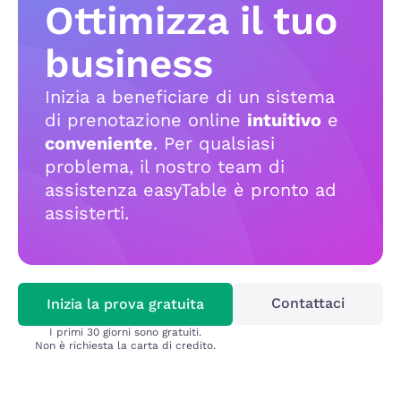
Ottimizza il tuo
business
Inizia a beneficiare di un sistema
di prenotazione online
intuitivo
e
conveniente
. Per qualsiasi
problema, il nostro team di
assistenza easyTable è pronto ad
assisterti.
Contattaci
Inizia la prova gratuita
I primi 30 giorni sono gratuiti.
Non è richiesta la carta di credito.