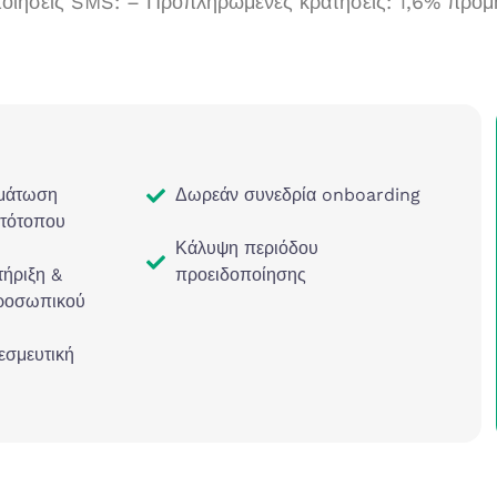
οιήσεις SMS: – Προπληρωμένες κρατήσεις: 1,6% προμ
μάτωση
Δωρεάν συνεδρία onboarding
στότοπου
Κάλυψη περιόδου
ήριξη &
προειδοποίησης
ροσωπικού
εσμευτική