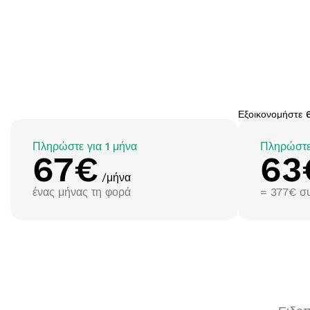
Εξοικονομήστε 
Πληρώστε για 1 μήνα
Πληρώστε 
67€
63
/μήνα
ένας μήνας τη φορά
= 377€ σ