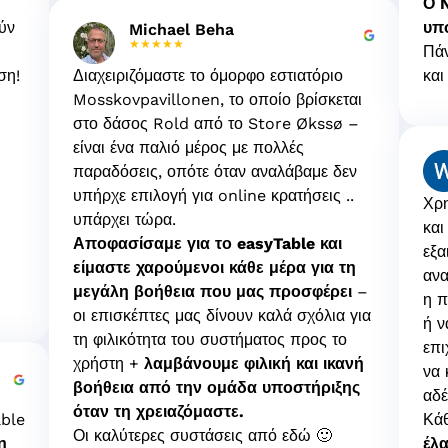
Ο N
ύν
υπο
Michael Beha
★★★★★
Πάν
ση!
Διαχειριζόμαστε το όμορφο εστιατόριο
και
Mosskovpavillonen, το οποίο βρίσκεται
στο δάσος Rold από το Store Økssø –
είναι ένα παλιό μέρος με πολλές
παραδόσεις, οπότε όταν αναλάβαμε δεν
υπήρχε επιλογή για online κρατήσεις ..
Χρη
υπάρχει τώρα.
και
Αποφασίσαμε για το easyTable και
εξα
είμαστε χαρούμενοι κάθε μέρα για τη
ανα
μεγάλη βοήθεια που μας προσφέρει
–
η π
οι επισκέπτες μας δίνουν καλά σχόλια για
ή ν
τη φιλικότητα του συστήματος προς το
επι
χρήστη +
λαμβάνουμε φιλική και ικανή
να 
βοήθεια από την ομάδα υποστήριξης
αδέ
όταν τη χρειαζόμαστε.
able
Κάθ
Οι καλύτερες συστάσεις από εδώ 🙂
η
έλ