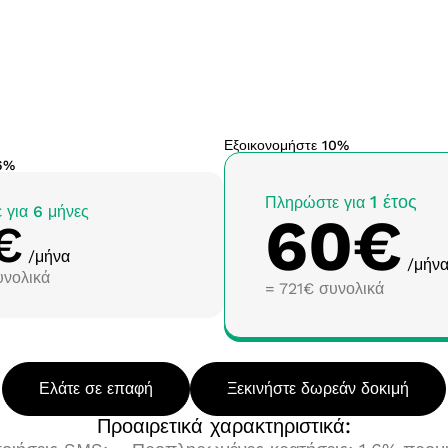
Εξοικονομήστε 10%
6%
1 έτος
Πληρώστε για
για 6 μήνες
60€
€
/μήνα
/μήν
υνολικά
= 721€ συνολικά
Ελάτε σε επαφή
Ξεκινήστε δωρεάν δοκιμή
Προαιρετικά χαρακτηριστικά: