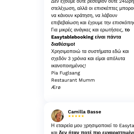
Δεν έχουμε ούτε ρεσεψιόν ούτε 24ωρη
στελέχωση, αλλά οι επισκέπτες μπορο
να κάνουν κράτηση, να λάβουν
επιβεβαίωση και έχουμε την επισκόπη
Για μικρές ανάγκες και ερωτήσεις,
το
Easytablebooking είναι πάντα
διαθέσιμο!
Χρησιμοποιώ τα συστήματα εδώ και
σχεδόν 3 χρόνια και είμαι απόλυτα
ικανοποιημένος!
Pia Fuglsang
Restaurant Mumm
Ærø
Camilla Basse
★★★★★
Η εταιρεία μου χρησιμοποιεί το Easyt
και
δεν ήταν ποτέ πιο ευχαριστημέν