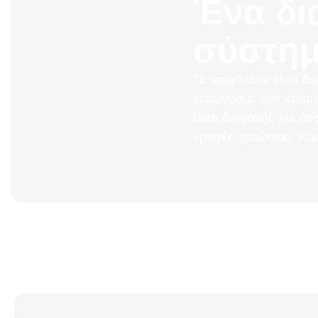
Ένα δι
σύστη
Το easyTable είναι δι
χρεώνουμε ανά κράτη
είναι διαφανής και δε
κρυφές χρεώσεις. Και