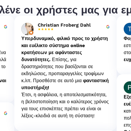
 λένε οι χρήστες μας για ε
Christian Froberg Dahl
★★★★★
Υπερδυναμικό, φιλικό προς το χρήστη
Φο
και ευέλικτο σύστημα online
εστ
ένα
κρατήσεων με αφάνταστες
στο
λλά
δυνατότητες.
Επίσης, για
ευχ
 το
δραστηριότητες που βασίζονται σε
εκδηλώσεις, προπαραγγελίες τροφίμων
ναι
κ.λπ. Προσθέστε σε αυτό μια
φανταστική
υποστήριξη!
Έτσι, η ασφάλεια, η αποτελεσματικότητα,
Εξα
η βελτιστοποίηση και ο καλύτερος χρόνος
ευ
για τους επισκέπτες πρέπει να είναι οι
κατ
λέξεις-κλειδιά σε αυτή τη σύσταση!
πολ
επι