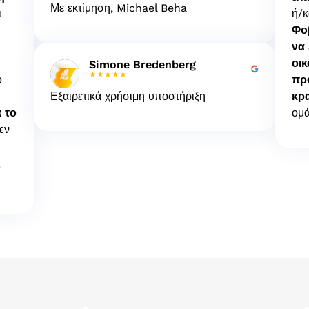
Με εκτίμηση, Michael Beha
ι
ή/κ
Φο
να
οι
Simone Bredenberg
★★★★★
ο
πρ
Εξαιρετικά χρήσιμη υποστήριξη
κρ
 το
ομά
εν
ς