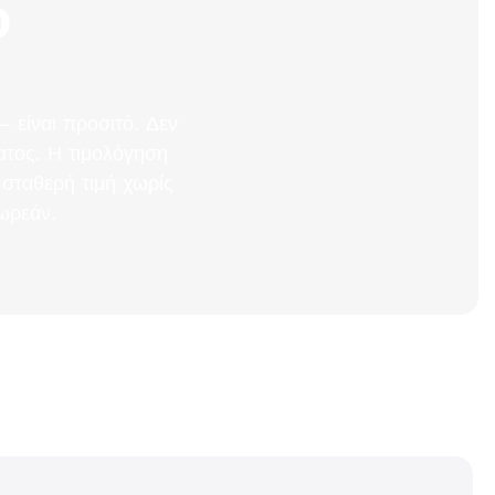
ό
– είναι προσιτό. Δεν
ατος. Η τιμολόγηση
η σταθερή τιμή χωρίς
ωρεάν.